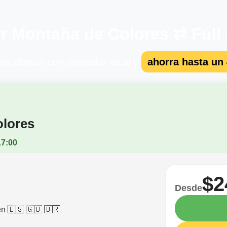
r Montaña de Colores ⇄ Full
a directa con operador local y
ahorra hasta un
olores
17:00
$2
Desde
n 🇪🇸 🇬🇧 🇧🇷