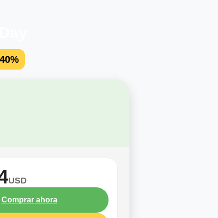
 Day
 40%
4
USD
Comprar ahora