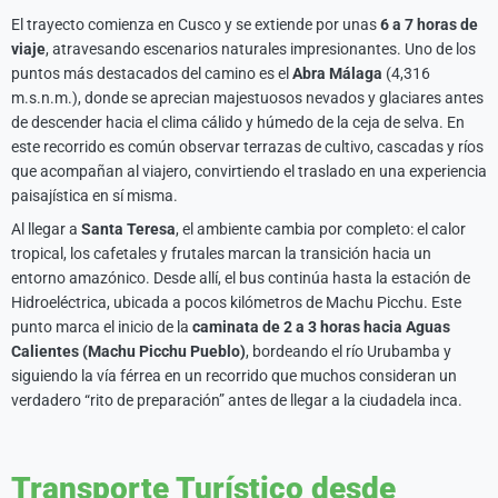
El trayecto comienza en Cusco y se extiende por unas
6 a 7 horas de
viaje
, atravesando escenarios naturales impresionantes. Uno de los
puntos más destacados del camino es el
Abra Málaga
(4,316
m.s.n.m.), donde se aprecian majestuosos nevados y glaciares antes
de descender hacia el clima cálido y húmedo de la ceja de selva. En
este recorrido es común observar terrazas de cultivo, cascadas y ríos
que acompañan al viajero, convirtiendo el traslado en una experiencia
paisajística en sí misma.
Al llegar a
Santa Teresa
, el ambiente cambia por completo: el calor
tropical, los cafetales y frutales marcan la transición hacia un
entorno amazónico. Desde allí, el bus continúa hasta la estación de
Hidroeléctrica, ubicada a pocos kilómetros de Machu Picchu. Este
punto marca el inicio de la
caminata de 2 a 3 horas hacia Aguas
Calientes (Machu Picchu Pueblo)
, bordeando el río Urubamba y
siguiendo la vía férrea en un recorrido que muchos consideran un
verdadero “rito de preparación” antes de llegar a la ciudadela inca.
Transporte Turístico desde