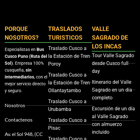
PORQUE
TRASLADOS
VALLE
NOSOTROS?
TURISTICOS
SAGRADO DE
LOS INCAS
Traslado Cusco a
Especialistas en
Bus
Tour Valle Sagrado
la Estación de Tren
Cusco Puno (Ruta del
desde Cusco full
Sol)
. Empresa 100%
Poroy
cusqueña,
sin
day
Traslado Cusco a
intermediarios
, con el
Itinerario del Valle
la Estación de Tren
mejor servicio directo
Sagrado en un día
Ollantaytambo
y seguro.
completo
Traslado Cusco a
Nosotros
Excursión de un día
Urubamba
al Valle Sagrado
Contactenos
Traslado Cusco a
con almuerzo
Pisac
incluido
Av. el Sol 948, (CC
Traslado Cusco a