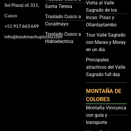
Visita al Valle
Sol Plaza) of. 311,
Santa Teresa
Sagrado de los
Cusco
Traslado Cusco a
Incas: Pisac y
Cocalmayo
Ollantaytambo
+51 917 663 649
Traslado Cusco a
Tour Valle Sagrado
info@bookmachupicchu.com
Hidroelectrica
con Maras y Moray
en un día
Principales
atractivos del Valle
Sagrado full day
MONTAÑA DE
COLORES
Montaña Vinicunca
con guía y
transporte