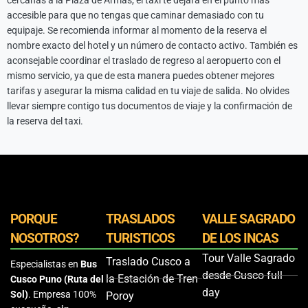
cercanas a la Plaza de Armas, el taxi te dejará en el punto más
accesible para que no tengas que caminar demasiado con tu
equipaje. Se recomienda informar al momento de la reserva el
nombre exacto del hotel y un número de contacto activo. También es
aconsejable coordinar el traslado de regreso al aeropuerto con el
mismo servicio, ya que de esta manera puedes obtener mejores
tarifas y asegurar la misma calidad en tu viaje de salida. No olvides
llevar siempre contigo tus documentos de viaje y la confirmación de
la reserva del taxi.
PORQUE
TRASLADOS
VALLE SAGRADO
NOSOTROS?
TURISTICOS
DE LOS INCAS
Tour Valle Sagrado
Traslado Cusco a
Especialistas en
Bus
desde Cusco full
la Estación de Tren
Cusco Puno (Ruta del
day
Sol)
. Empresa 100%
Poroy