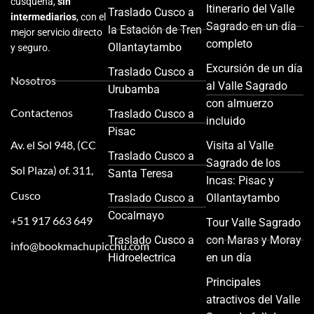
cusqueña,
sin
Itinerario del Valle
Traslado Cusco a
intermediarios
, con el
Sagrado en un día
la Estación de Tren
mejor servicio directo
completo
Ollantaytambo
y seguro.
Excursión de un día
Traslado Cusco a
Nosotros
al Valle Sagrado
Urubamba
con almuerzo
Contactenos
Traslado Cusco a
incluido
Pisac
Av. el Sol 948, (CC
Visita al Valle
Traslado Cusco a
Sagrado de los
Sol Plaza) of. 311,
Santa Teresa
Incas: Pisac y
Cusco
Traslado Cusco a
Ollantaytambo
Cocalmayo
+51 917 663 649
Tour Valle Sagrado
Traslado Cusco a
con Maras y Moray
info@bookmachupicchu.com
Hidroelectrica
en un día
Principales
atractivos del Valle