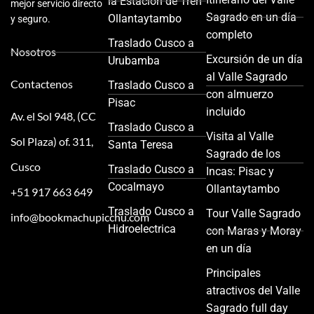
la Estación de Tren
mejor servicio directo
Sagrado en un día
Ollantaytambo
y seguro.
completo
Traslado Cusco a
Nosotros
Excursión de un día
Urubamba
al Valle Sagrado
Contactenos
Traslado Cusco a
con almuerzo
Pisac
incluido
Av. el Sol 948, (CC
Traslado Cusco a
Visita al Valle
Sol Plaza) of. 311,
Santa Teresa
Sagrado de los
Cusco
Traslado Cusco a
Incas: Pisac y
Cocalmayo
Ollantaytambo
+51 917 663 649
Traslado Cusco a
Tour Valle Sagrado
info@bookmachupicchu.com
Hidroelectrica
con Maras y Moray
en un día
Principales
atractivos del Valle
Sagrado full day