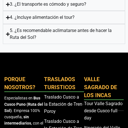
3. ¿El transporte es cómodo y seguro?
4. ¿Incluye alimentación el tour?
5. ¿Es recomendable aclimatarse antes de hacer la
Ruta del Sol?
PORQUE
TRASLADOS
VALLE
NOSOTROS?
TURISTICOS
SAGRADO DE
LOS INCAS
Traslado Cusco a
Especialistas en
Bus
Tour Valle Sagrado
la Estación de Tren
Cusco Puno (Ruta del
desde Cusco full
Sol)
. Empresa 100%
Poroy
cusqueña,
sin
day
Traslado Cusco a
intermediarios
, con el
Itinerario del Valle