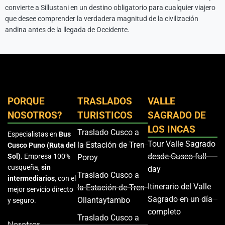
convierte a Sillustani en un destino obligatorio para cualquier viajero
que desee comprender la verdadera magnitud de la civilización
andina antes de la llegada de Occidente.
PORQUE
TRASLADOS
VALLE
NOSOTROS?
TURISTICOS
SAGRADO DE
LOS INCAS
Traslado Cusco a
Especialistas en
Bus
Tour Valle Sagrado
la Estación de Tren
Cusco Puno (Ruta del
desde Cusco full
Sol)
. Empresa 100%
Poroy
cusqueña,
sin
day
Traslado Cusco a
intermediarios
, con el
Itinerario del Valle
la Estación de Tren
mejor servicio directo
Sagrado en un día
Ollantaytambo
y seguro.
completo
Traslado Cusco a
Nosotros