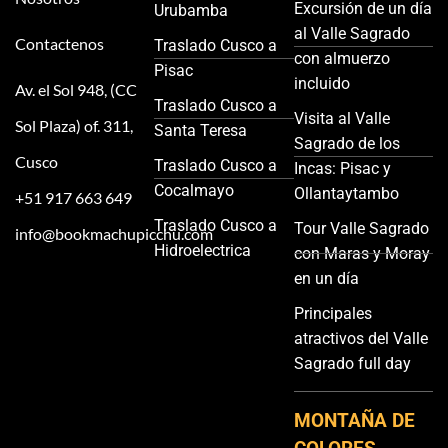
Excursión de un día
Urubamba
al Valle Sagrado
Contactenos
Traslado Cusco a
con almuerzo
Pisac
incluido
Av. el Sol 948, (CC
Traslado Cusco a
Visita al Valle
Sol Plaza) of. 311,
Santa Teresa
Sagrado de los
Cusco
Traslado Cusco a
Incas: Pisac y
Cocalmayo
Ollantaytambo
+51 917 663 649
Traslado Cusco a
Tour Valle Sagrado
info@bookmachupicchu.com
Hidroelectrica
con Maras y Moray
en un día
Principales
atractivos del Valle
Sagrado full day
MONTAÑA DE