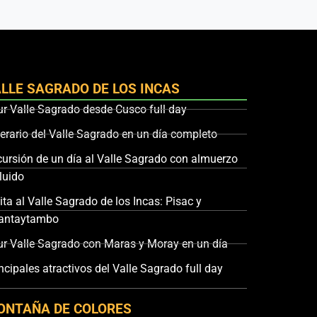
LLE SAGRADO DE LOS INCAS
ur Valle Sagrado desde Cusco full day
nerario del Valle Sagrado en un día completo
cursión de un día al Valle Sagrado con almuerzo
luido
ita al Valle Sagrado de los Incas: Pisac y
lantaytambo
ur Valle Sagrado con Maras y Moray en un día
ncipales atractivos del Valle Sagrado full day
ONTAÑA DE COLORES