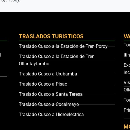
TRASLADOS TURISTICOS
VA
To
Traslado Cusco a la Estación de Tren Poroy
l
Iti
Traslado Cusco a la Estación de Tren
Ollantaytambo
Ex
inc
Traslado Cusco a Urubamba
Vis
Traslado Cusco a Pisac
Ol
Traslado Cusco a Santa Teresa
To
Traslado Cusco a Cocalmayo
Pri
Traslado Cusco a Hidroelectrica
M