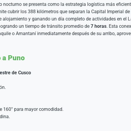
o nocturno se presenta como la estrategia logística más eficien
mite cubrir los 388 kilómetros que separan la Capital Imperial de
alojamiento y ganando un día completo de actividades en el Lag
, logrando un tiempo de tránsito promedio de
7 horas
. Esta cone
Taquile o Amantaní inmediatamente después de su arribo, apro
o a Puno
estre de Cusco
ón.
de 160° para mayor comodidad.
dina.