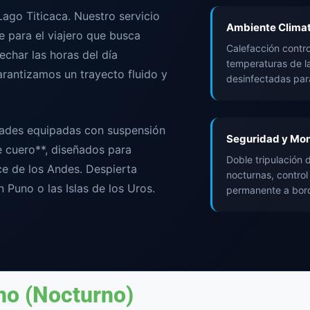
Lago Titicaca. Nuestro servicio
Ambiente Climat
e para el viajero que busca
Calefacción contro
echar las horas del día
temperaturas de l
arantizamos un trayecto fluido y
desinfectadas par
dades equipadas con suspensión
Seguridad y Mon
 cuero**, diseñados para
Doble tripulación 
ce de los Andes. Despierta
nocturnas, control
n Puno o las Islas de los Uros.
permanente a bor
no (Nocturno)