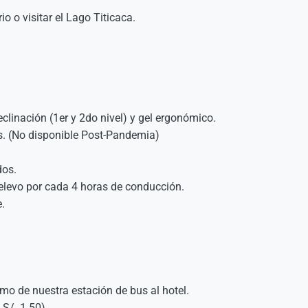
io o visitar el Lago Titicaca.
eclinación (1er y 2do nivel) y gel ergonómico.
as. (No disponible Post-Pandemia)
dos.
relevo por cada 4 horas de conducción.
.
omo de nuestra estación de bus al hotel.
S/. 1.50).