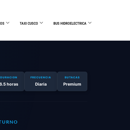
DOS
TAXI CUSCO
BUS HIDROELECTRICA
DURACION
FRECUENCIA
BUTACAS
6.5 horas
Diaria
Premium
TURNO