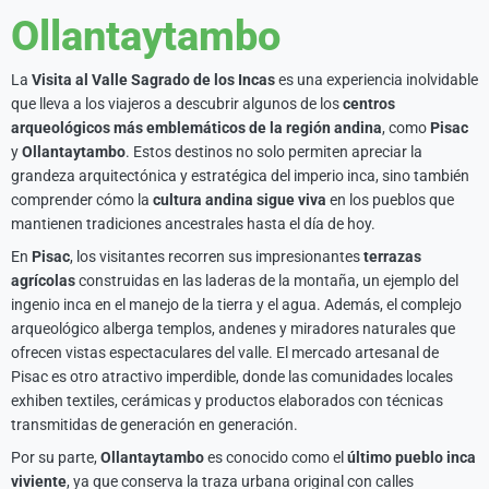
Ollantaytambo
La
Visita al Valle Sagrado de los Incas
es una experiencia inolvidable
que lleva a los viajeros a descubrir algunos de los
centros
arqueológicos más emblemáticos de la región andina
, como
Pisac
y
Ollantaytambo
. Estos destinos no solo permiten apreciar la
grandeza arquitectónica y estratégica del imperio inca, sino también
comprender cómo la
cultura andina sigue viva
en los pueblos que
mantienen tradiciones ancestrales hasta el día de hoy.
En
Pisac
, los visitantes recorren sus impresionantes
terrazas
agrícolas
construidas en las laderas de la montaña, un ejemplo del
ingenio inca en el manejo de la tierra y el agua. Además, el complejo
arqueológico alberga templos, andenes y miradores naturales que
ofrecen vistas espectaculares del valle. El mercado artesanal de
Pisac es otro atractivo imperdible, donde las comunidades locales
exhiben textiles, cerámicas y productos elaborados con técnicas
transmitidas de generación en generación.
Por su parte,
Ollantaytambo
es conocido como el
último pueblo inca
viviente
, ya que conserva la traza urbana original con calles