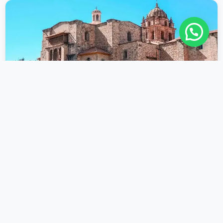
Más vendido
Cusco City Tour
4.8 · 2362
Tour más popular
Medio día
Guía local experto
Oferta $10
USD